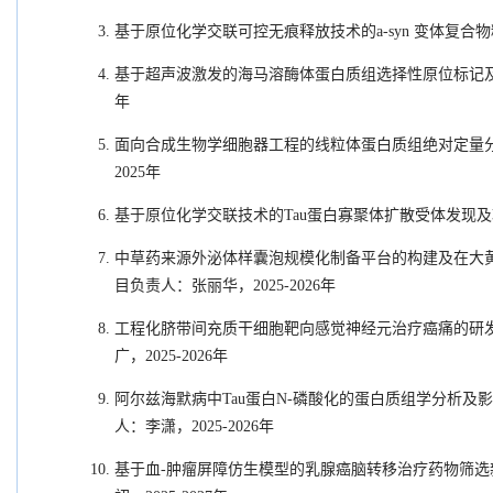
基于原位化学交联可控无痕释放技术的a-syn 变体复合物精准
基于超声波激发的海马溶酶体蛋白质组选择性原位标记及关键调控
年
面向合成生物学细胞器工程的线粒体蛋白质组绝对定量分析方法
2025年
基于原位化学交联技术的Tau蛋白寡聚体扩散受体发现及功能研
中草药来源外泌体样囊泡规模化制备平台的构建及在大
目负责人：张丽华，
2025-2026年
工程化脐带间充质干细胞靶向感觉神经元治疗癌痛的研
广，2025-2026年
阿尔兹海默病中Tau蛋白N-磷酸化的蛋白质组学分析及影像学
人：李潇，2025-2026年
基于血-肿瘤屏障仿生模型的乳腺癌脑转移治疗药物筛选新策略